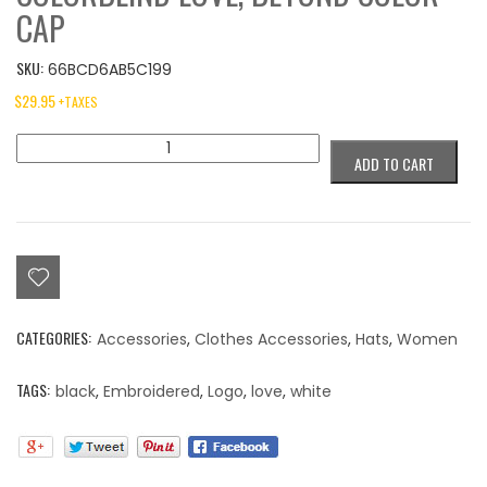
CAP
SKU:
66BCD6AB5C199
$
29.95
+TAXES
Colorblind
ADD TO CART
Love,
Beyond
Color
Cap
quantity
CATEGORIES:
Accessories
,
Clothes Accessories
,
Hats
,
Women
TAGS:
black
,
Embroidered
,
Logo
,
love
,
white