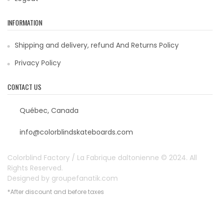
INFORMATION
Shipping and delivery, refund And Returns Policy
Privacy Policy
CONTACT US
Québec, Canada
info@colorblindskateboards.com
Colorblind Factory / La Fabrique daltonienne © 2024. All
Rights Reserved.
Designed by
groupefanatik.com
*After discount and before taxes
Payment options