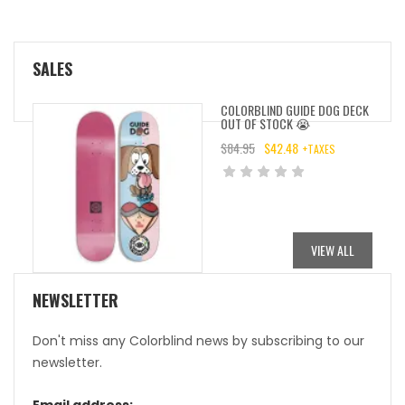
SALES
COLORBLIND GUIDE DOG DECK
OUT OF STOCK 😭
$
84.95
$
42.48
+TAXES
ORIGINAL
CURRENT
PRICE
PRICE
WAS:
IS:
$84.95.
$42.48.
VIEW ALL
NEWSLETTER
Don't miss any Colorblind news by subscribing to our
newsletter.