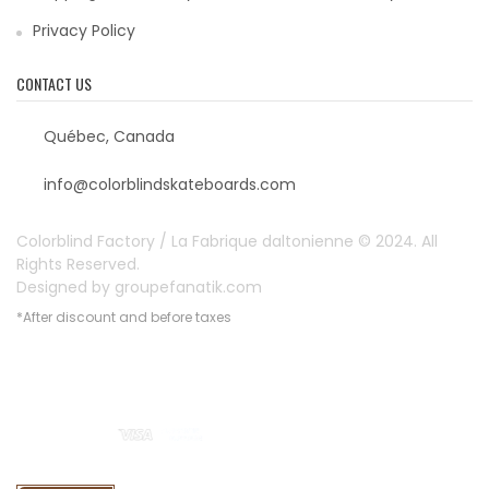
Privacy Policy
CONTACT US
Québec, Canada
info@colorblindskateboards.com
Colorblind Factory / La Fabrique daltonienne © 2024. All
Rights Reserved.
Designed by
groupefanatik.com
*After discount and before taxes
Payment options