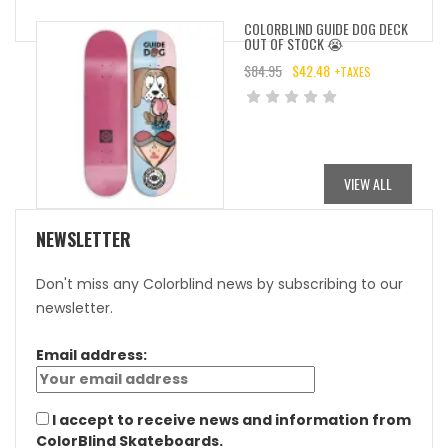
COLORBLIND GUIDE DOG DECK
OUT OF STOCK 😭
$
84.95
$
42.48
+TAXES
ORIGINAL
CURRENT
PRICE
PRICE
WAS:
IS:
$84.95.
$42.48.
VIEW ALL
NEWSLETTER
Don't miss any Colorblind news by subscribing to our
newsletter.
Email address:
I accept to receive news and information from
ColorBlind Skateboards.