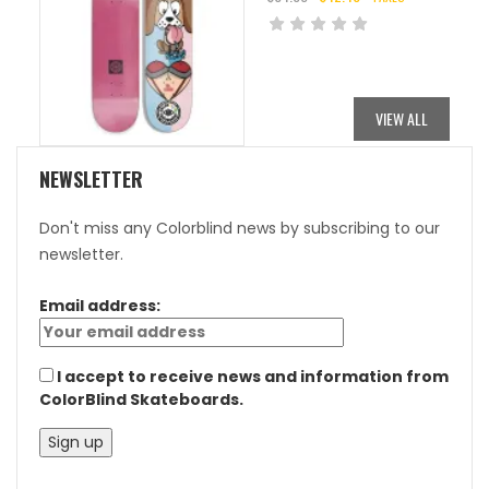
ORIGINAL
CURRENT
PRICE
PRICE
WAS:
IS:
$84.95.
$42.48.
VIEW ALL
NEWSLETTER
Don't miss any Colorblind news by subscribing to our
newsletter.
Email address:
I accept to receive news and information from
ColorBlind Skateboards.