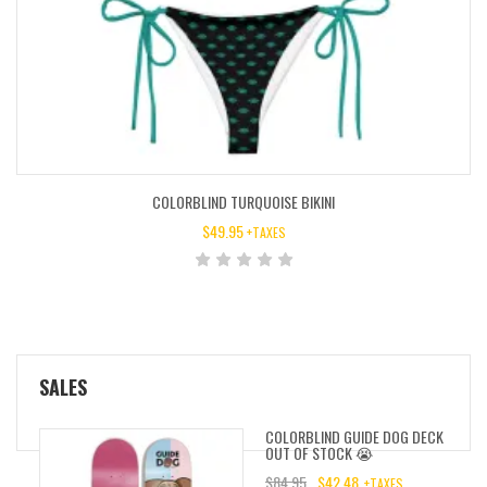
COLORBLIND TURQUOISE BIKINI
$
49.95
+TAXES
SALES
COLORBLIND GUIDE DOG DECK
OUT OF STOCK 😭
$
84.95
$
42.48
+TAXES