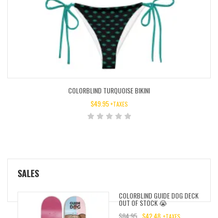
COLORBLIND TURQUOISE BIKINI
$
49.95
+TAXES
SALES
COLORBLIND GUIDE DOG DECK
OUT OF STOCK 😭
$
84.95
$
42.48
+TAXES