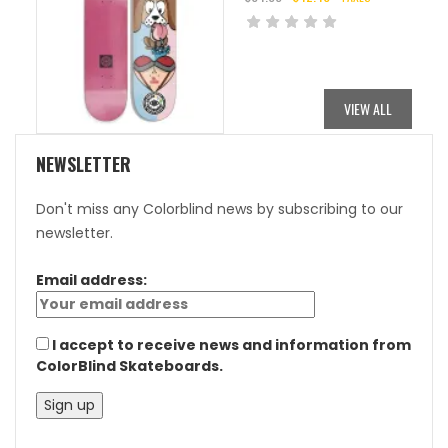
ORIGINAL
CURRENT
PRICE
PRICE
WAS:
IS:
$84.95.
$42.48.
VIEW ALL
NEWSLETTER
Don't miss any Colorblind news by subscribing to our
newsletter.
Email address:
I accept to receive news and information from
ColorBlind Skateboards.